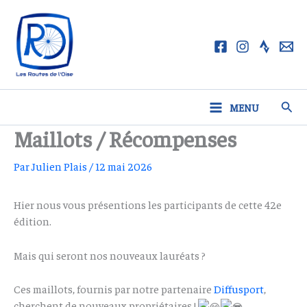
Aller
au
contenu
Rech
MENU
Maillots / Récompenses
Par
Julien Plais
/
12 mai 2026
Hier nous vous présentions les participants de cette 42e
édition.
Mais qui seront nos nouveaux lauréats ?
Ces maillots, fournis par notre partenaire
Diffusport
,
cherchent de nouveaux propriétaires !