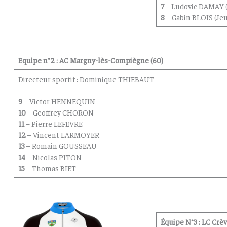
7
– Ludovic DAMAY 
8
– Gabin BLOIS (Je
Equipe
n°2
:
AC Margny-lès-Compiègne (60)
Directeur sportif : Dominique THIEBAUT
9
– Victor HENNEQUIN
10
– Geoffrey CHORON
11
– Pierre LEFEVRE
12
– Vincent LARMOYER
13
– Romain GOUSSEAU
14
– Nicolas PITON
15
– Thomas BIET
Équipe N°3 : LC Crè