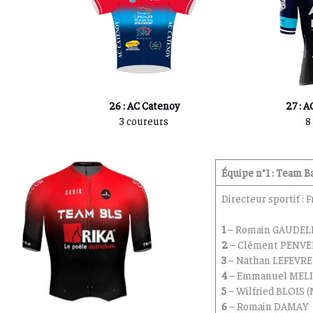
26 : AC Catenoy
27 : A
3 coureurs
8
Équipe n°1 : Team Ba
Directeur sportif : 
1
– Romain GAUDEL
2
– Clément PENV
3
– Nathan LEFEVRE
4
– Emmanuel MELI
5
– Wilfried BLOIS (
6
– Romain DAMAY