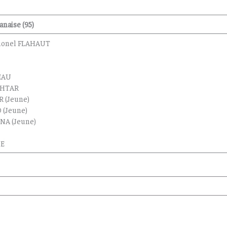
anaise (95)
 Lionel FLAHAUT
EAU
KHTAR
R (Jeune)
 (Jeune)
NA (Jeune)
SE