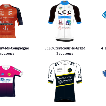
gny-lès-Compiègne
3 : LC Crèvecœur-le-Grand
4 :
 coureurs
3 coureurs