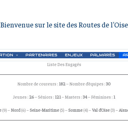
Bienvenue sur le site des Routes de l'Oise
ATION
PARTENAIRES
ENJEUX
PALMARÈS
A
Liste Des Engagés
Nombre de coureurs :
182
– Nombre d’équipes :
30
Jeunes :
26
– Séniors :
121
– Masters :
34
– Féminines :
1
e
(9) –
Nord
(6) –
Seine-Maritime
(5) –
Somme
(4) –
Val d’Oise
(3) –
Aisn