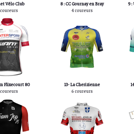
net Vélo Club
8 : CC Gournay en Bray
9 :
 coureurs
4 coureurs
am Flixecourt 80
13- La Cherizienne
1
 coureurs
6 coureurs