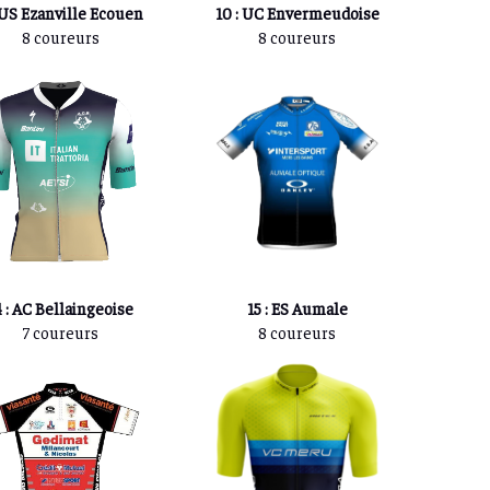
 US Ezanville Ecouen
10 : UC Envermeudoise
8 coureurs
8 coureurs
4 : AC Bellaingeoise
15 : ES Aumale
7 coureurs
8 coureurs