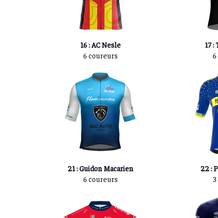
16 : AC Nesle
17 :
6 coureurs
6
21 : Guidon Macarien
22 : 
6 coureurs
3