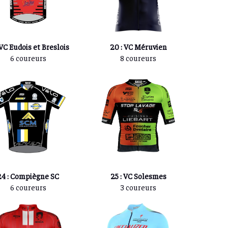
 VC Eudois et Breslois
20 : VC Méruvien
6 coureurs
8 coureurs
24 : Compiègne SC
25 : VC Solesmes
6 coureurs
3 coureurs