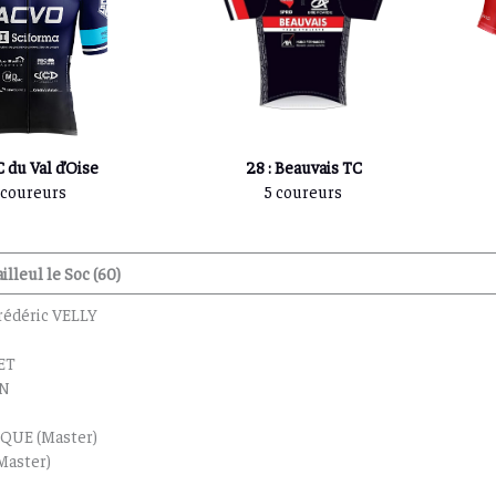
C du Val d’Oise
28 : Beauvais TC
 coureurs
5 coureurs
illeul le Soc (60)
Frédéric VELLY
ET
EN
QUE (Master)
Master)