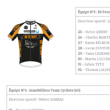
Équipe N°5 : ES Pers
Directeur sportif :
25
– Victor GIBERT
26
– Charles MART
27
– Karim BELMO
28
– Lucas DUVIVIE
29
– Yanis LEGRAND
30
– Martin LUCCHI
31
– Julien TETU
32
– Thomas LALIS
Équipe N°6 : Grandvilliers Team Cycliste (60)
Directeur sportif : Walter DARRAS
33
– Florian BARREIRO