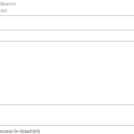
(Master)
une)
vecœur-le-Grand (60)