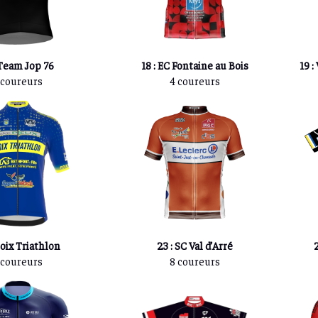
 Team Jop 76
18 : EC Fontaine au Bois
19 :
 coureurs
4 coureurs
Poix Triathlon
23 : SC Val d’Arré
 coureurs
8 coureurs