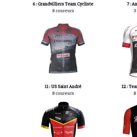
6 : Grandvilliers Team Cycliste
7 : A
8 coureurs
3
11 : US Saint André
12 : Te
8 coureurs
8