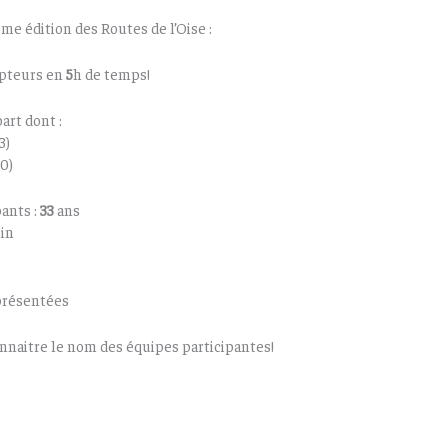
ème édition des Routes de l’Oise :
mpteurs en
5
h de temps!
art dont :
3)
0)
ants :
33
ans
in
présentées
naitre le nom des équipes participantes!