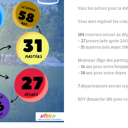
Voici les nôtres pour la 41
Vous avez explosé les co
184
coureurs seront au dép
–
27
jeunes (nés après 200
–
31
masters (nés avant 198
Moyenne d’âge des particip
–
16
ans pour notre benjam
–
58
ans pour notre doyen
7
départements seront re
RDV dimanche 18h pour con