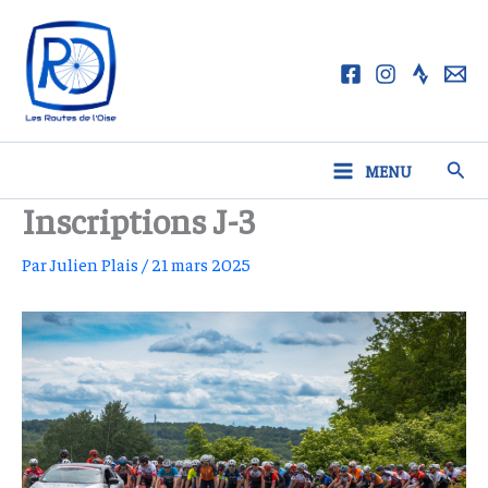
Aller
au
contenu
Rech
MENU
Inscriptions J-3
Par
Julien Plais
/
21 mars 2025