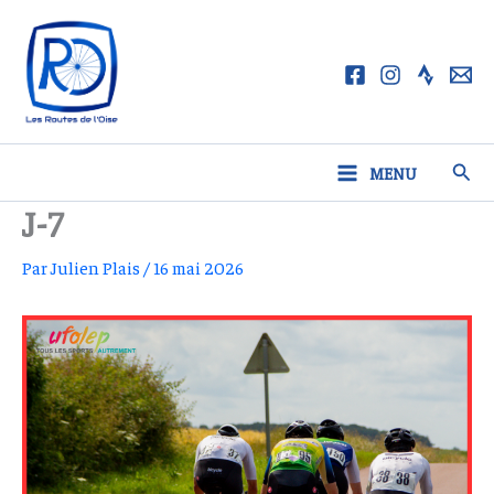
Aller
au
contenu
Rech
MENU
J-7
Par
Julien Plais
/
16 mai 2026