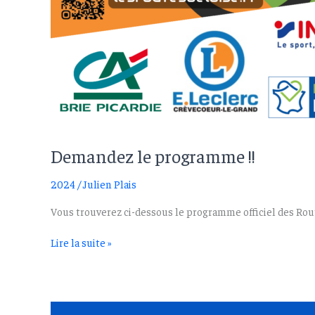
Demandez le programme !!
2024
/
Julien Plais
Vous trouverez ci-dessous le programme officiel des Rout
Demandez
Lire la suite »
le
programme
!!