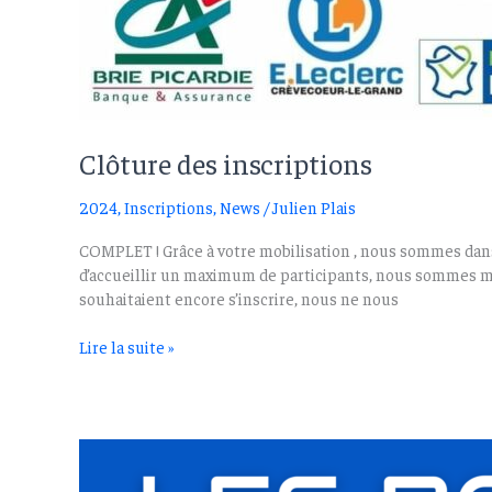
Clôture des inscriptions
2024
,
Inscriptions
,
News
/
Julien Plais
COMPLET ! Grâce à votre mobilisation , nous sommes dans l
d’accueillir un maximum de participants, nous sommes ma
souhaitaient encore s’inscrire, nous ne nous
Clôture
Lire la suite »
des
inscriptions